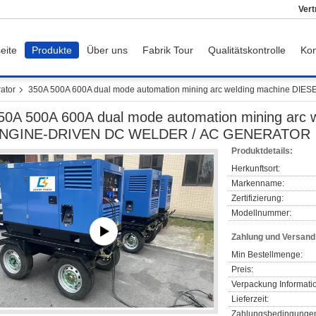
Vert
eite
Produkte
Über uns
Fabrik Tour
Qualitätskontrolle
Kon
ator
350A 500A 600A dual mode automation mining arc welding machine D
50A 500A 600A dual mode automation mining arc 
NGINE-DRIVEN DC WELDER / AC GENERATOR
Produktdetails:
Herkunftsort:
Markenname:
Zertifizierung:
Modellnummer:
Zahlung und Versan
Min Bestellmenge:
Preis:
Verpackung Informati
Lieferzeit:
Zahlungsbedingunge