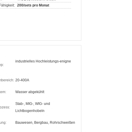
ähigkeit:
200/sets pro Monat
industrielles Hochleistungs-enigne
yp:
bereich:
20-400A
tem:
Wasser abgekühlt
Stab-, MIG-, WIG- und
ozess:
Lichtbogenhobeln
ung:
Bauwesen, Bergbau, Rohrschweißen