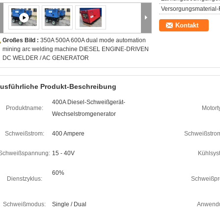
Versorgungsmaterial-F
Kontakt
Großes Bild :
350A 500A 600A dual mode automation
mining arc welding machine DIESEL ENGINE-DRIVEN
DC WELDER / AC GENERATOR
usführliche Produkt-Beschreibung
400A Diesel-Schweißgerät-
Produktname:
Motort
Wechselstromgenerator
Schweißstrom:
400 Ampere
Schweißstrom
Schweißspannung:
15 - 40V
Kühlsys
60%
Dienstzyklus:
Schweißpr
Schweißmodus:
Single / Dual
Anwend