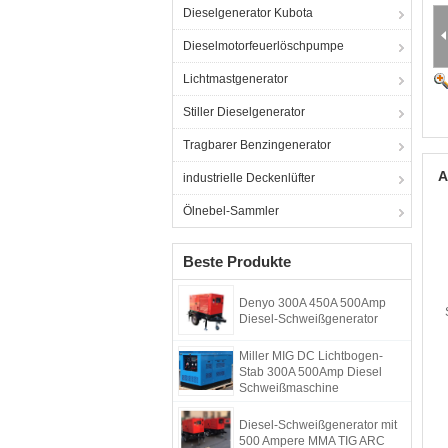
Dieselgenerator Kubota
Dieselmotorfeuerlöschpumpe
Lichtmastgenerator
Stiller Dieselgenerator
Tragbarer Benzingenerator
A
industrielle Deckenlüfter
Ölnebel-Sammler
Beste Produkte
Denyo 300A 450A 500Amp
Diesel-Schweißgenerator
Miller MIG DC Lichtbogen-
Stab 300A 500Amp Diesel
Schweißmaschine
Diesel-Schweißgenerator mit
500 Ampere MMA TIG ARC