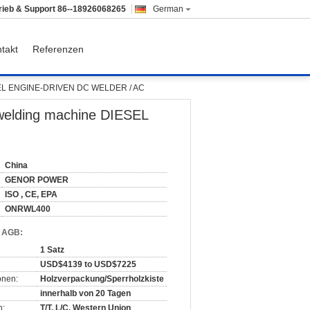
rieb & Support
86--18926068265
German
takt
Referenzen
IESEL ENGINE-DRIVEN DC WELDER / AC
welding machine DIESEL
China
GENOR POWER
ISO , CE, EPA
ONRWL400
d AGB:
1 Satz
USD$4139 to USD$7225
onen:
Holzverpackung/Sperrholzkiste
innerhalb von 20 Tagen
n:
T/T, L/C, Western Union