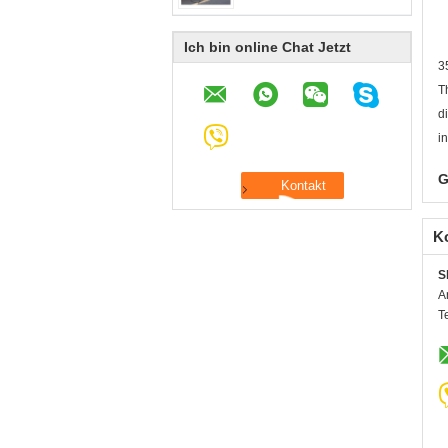
Ich bin online Chat Jetzt
3
T
d
i
G
K
S
A
T