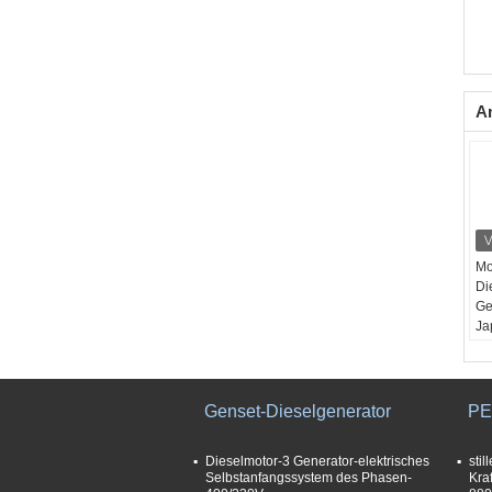
A
Mo
Di
Ge
Ja
dr
El
Qu
Genset-Dieselgenerator
PE
Dieselmotor-3 Generator-elektrisches
stil
Selbstanfangssystem des Phasen-
Kra