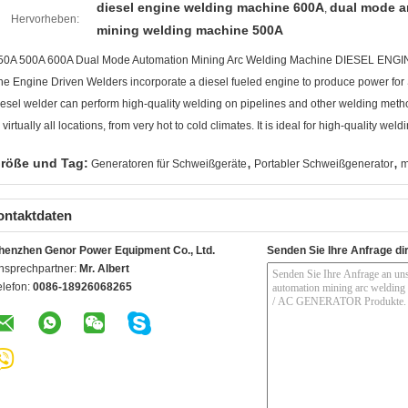
diesel engine welding machine 600A
dual mode a
,
Hervorheben:
mining welding machine 500A
50A 500A 600A Dual Mode Automation Mining Arc Welding Machine DIESEL 
he Engine Driven Welders incorporate a diesel fueled engine to produce power for 
iesel welder can perform high-quality welding on pipelines and other welding met
n virtually all locations, from very hot to cold climates. It is ideal for high-quality w
,
,
röße und Tag:
Generatoren für Schweißgeräte
Portabler Schweißgenerator
m
ontaktdaten
henzhen Genor Power Equipment Co., Ltd.
Senden Sie Ihre Anfrage di
nsprechpartner:
Mr. Albert
elefon:
0086-18926068265