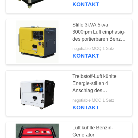
30kw
KONTAKT
Zylindermaschinen-
TRETEN
Einschließung
SIE
Stille 3kVA 5kva
217
MIT
3000rpm Luft einphasig-
PERKINS Diesel
des portierbaren Benzin-
UNS
Generator-abgekühlt
Generator
negotiable MOQ:1 Satz
IN
KONTAKT
VERBINDUNG
Treibstoff-Luft kühlte
FORDERN
Energie-stillen 4
SIE EIN
Anschlag des
199
Maschinen-
ZITAT
negotiable MOQ:1 Satz
cummins
gasbetriebene
KONTAKT
Generator-5kw 3kw AVR
Dieselgenerator
ab
SITEMAP
Luft kühlte Benzin-
Generator