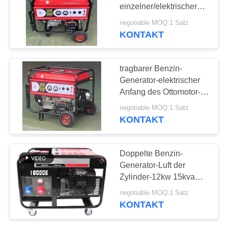
PRIVACY
einzelner/elektrischer
POLICY
Dreiphasiganfang von 5
negotiable MOQ:1 Satz
KVA ab
KONTAKT
60
Erdgasgenerator
tragbarer Benzin-
Generator-elektrischer
Anfang des Ottomotor-
6kw für Haus
negotiable MOQ:1 Satz
KONTAKT
38
Doppelte Benzin-
Generator-Luft der
Marinedieselgenerator
Zylinder-12kw 15kva
portierbare kühlte 380V
negotiable MOQ:1 Satz
ab
KONTAKT