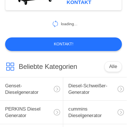
KONTAKT
101
Dieselgenerator
loading...
Kubota
KONTAKT!
Beliebte Kategorien
Alle
12
Dieselmotorfeuerlösch
Genset-
Diesel-Schweißer-
Dieselgenerator
Generator
PERKINS Diesel
cummins
Generator
Dieselgenerator