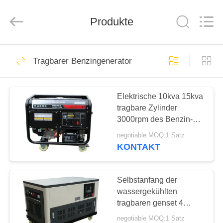
Genor
Power
Equipment
Co.,
Produkte
Ltd..
All
Rights
Reserved.
HAUS
243
Tragbarer Benzingenerator
Genset-
PRODUKTE
Dieselgenerator
Elektrische 10kva 15kva
tragbare Zylinder
ÜBER
3000rpm des Benzin-
UNS
Generator-Mobile-zwei
negotiable MOQ:1 Satz
KONTAKT
78
FABRIK-
Diesel-Schweißer-
AUSFLUG
Selbstanfang der
wassergekühlten
Generator
tragbaren genset 4
QUALITÄTSKONTROLLE
Generator des Benzins
negotiable MOQ:1 Satz