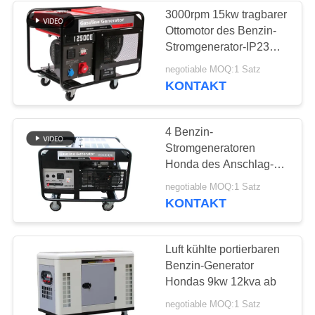
3000rpm 15kw tragbarer
Ottomotor des Benzin-
14
Stromgenerator-IP23
Dieselgenerator
Kohler
negotiable MOQ:1 Satz
KONTAKT
Yanmar
4 Benzin-
Stromgeneratoren
Honda des Anschlag-
OHV der Maschinen-
23
negotiable MOQ:1 Satz
10kw 15kva
KONTAKT
Kühlcontainergenerator
Luft kühlte portierbaren
Benzin-Generator
Hondas 9kw 12kva ab
negotiable MOQ:1 Satz