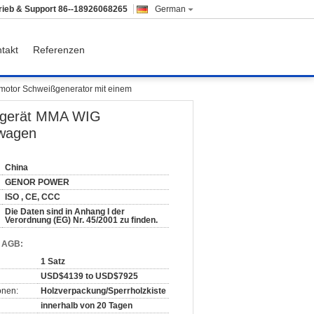
rieb & Support
86--18926068265
German
takt
Referenzen
otor Schweißgenerator mit einem
ßgerät MMA WIG
twagen
China
GENOR POWER
ISO , CE, CCC
Die Daten sind in Anhang I der
Verordnung (EG) Nr. 45/2001 zu finden.
d AGB:
1 Satz
USD$4139 to USD$7925
onen:
Holzverpackung/Sperrholzkiste
innerhalb von 20 Tagen