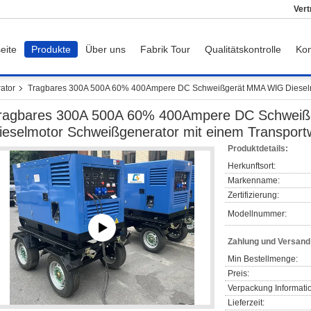
Vert
eite
Produkte
Über uns
Fabrik Tour
Qualitätskontrolle
Kon
ator
Tragbares 300A 500A 60% 400Ampere DC Schweißgerät MMA WIG Dieselm
ragbares 300A 500A 60% 400Ampere DC Schwei
ieselmotor Schweißgenerator mit einem Transpor
Produktdetails:
Herkunftsort:
Markenname:
Zertifizierung:
Modellnummer:
Zahlung und Versan
Min Bestellmenge:
Preis:
Verpackung Informati
Lieferzeit: