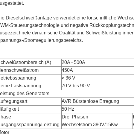
usgestattet.
ie Dieselschweißanlage verwendet eine fortschrittliche Wechse
WM-Steuerungstechnologie und negative Rückkopplungstechnol
usgezeichnete dynamische Qualität und Schweißleistung inner
pannungs-/Stromregulierungsbereichs.
chweißstrombereich (A)
20A - 500A
ennschweißstrom
450A
etriebsspannung
> 36 V
eine Lastspannung
70 V bis 90 V
eistung des Generators
ufregungsart
AVR Bürstenlose Erregung
äufigkeit
50 Hz
Phase
Drei Phasen
usgangsspannung/Leistung
Wechselstrom 380V/15Kw
otor