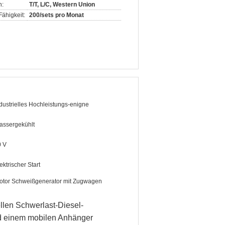
n:
T/T, L/C, Western Union
ähigkeit:
200/sets pro Monat
dustrielles Hochleistungs-enigne
assergekühlt
0 V
ektrischer Start
tor Schweißgenerator mit Zugwagen
llen Schwerlast-Diesel-
nd einem mobilen Anhänger