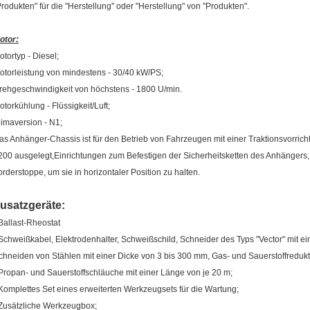
Produkten" für die "Herstellung" oder "Herstellung" von "Produkten".
otor:
otortyp - Diesel;
otorleistung von mindestens - 30/40 kW/PS;
rehgeschwindigkeit von höchstens - 1800 U/min.
otorkühlung - Flüssigkeit/Luft;
limaversion - N1;
as Anhänger-Chassis ist für den Betrieb von Fahrzeugen mit einer Traktionsvorr
200 ausgelegt,Einrichtungen zum Befestigen der Sicherheitsketten des Anhängers, 
orderstoppe, um sie in horizontaler Position zu halten.
usatzgeräte:
 Ballast-Rheostat
 Schweißkabel, Elektrodenhalter, Schweißschild, Schneider des Typs "Vector" mit 
chneiden von Stählen mit einer Dicke von 3 bis 300 mm, Gas- und Sauerstoffredukt
 Propan- und Sauerstoffschläuche mit einer Länge von je 20 m;
 Komplettes Set eines erweiterten Werkzeugsets für die Wartung;
 Zusätzliche Werkzeugbox;