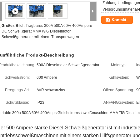
Zahlungsbedingunge
Versorgungsmaterial-F
Kontakt
Großes Bild :
Tragbares 300A 500A 60% 400Ampere
DC Schweißgerät MMA WIG Dieselmotor
Schweißgenerator mit einem Transportwagen
usführliche Produkt-Beschreibung
Produktbezeichnung:
500A Dieselmotor-Schweißgenerator
Motortyp:
in
Schweißstrom:
600 Ampere
Kühlsystem:
W
Erregungs-Art:
AVR schwanzlos
Offene Spannung:
9
Schutzklasse:
IP23
ANFANGSsystem:
El
ortable 300a 500A 60% 400Amps Gleichstromschweißmaschine MMA TIG Dieselmo
er 500 Ampere starke Diesel-Schweißgenerator ist mit industrie
ntriebsschweißmaschinen mit einem starken Hilfsgenerator u