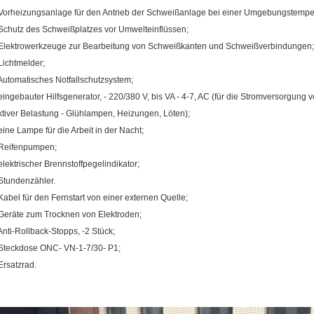
 Vorheizungsanlage für den Antrieb der Schweißanlage bei einer Umgebungstemper
 Schutz des Schweißplatzes vor Umwelteinflüssen;
 Elektrowerkzeuge zur Bearbeitung von Schweißkanten und Schweißverbindungen;
 Lichtmelder;
 Automatisches Notfallschutzsystem;
 eingebauter Hilfsgenerator, - 220/380 V, bis VA - 4-7, AC (für die Stromversorgun
ktiver Belastung - Glühlampen, Heizungen, Löten);
 eine Lampe für die Arbeit in der Nacht;
 Reifenpumpen;
 elektrischer Brennstoffpegelindikator;
 Stundenzähler.
 Kabel für den Fernstart von einer externen Quelle;
 Geräte zum Trocknen von Elektroden;
 Anti-Rollback-Stopps, -2 Stück;
 Steckdose ONC- VN-1-7/30- P1;
 Ersatzrad.