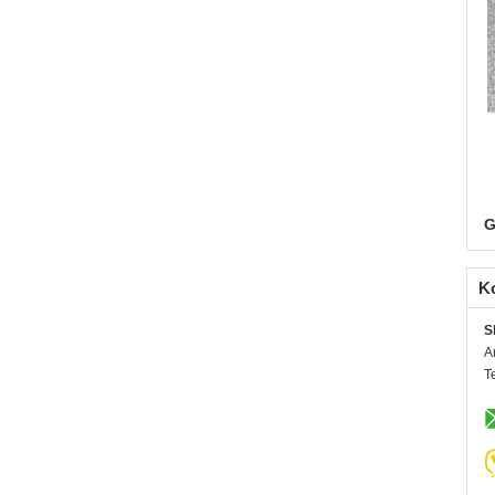
G
K
S
A
T