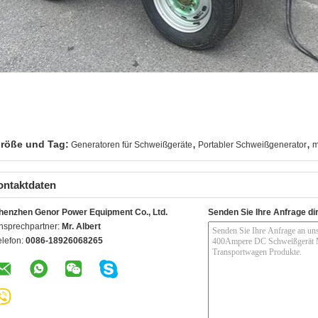
,
,
röße und Tag:
Generatoren für Schweißgeräte
Portabler Schweißgenerator
m
ontaktdaten
henzhen Genor Power Equipment Co., Ltd.
Senden Sie Ihre Anfrage di
nsprechpartner:
Mr. Albert
elefon:
0086-18926068265