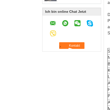
a
Ich bin online Chat Jetzt
D
P
a
S
S
N
B
K
L
A
H
A
M