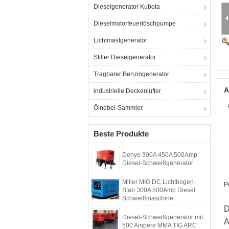
Dieselgenerator Kubota
Dieselmotorfeuerlöschpumpe
Lichtmastgenerator
Stiller Dieselgenerator
Tragbarer Benzingenerator
A
industrielle Deckenlüfter
Ölnebel-Sammler
Beste Produkte
Denyo 300A 450A 500Amp
Diesel-Schweißgenerator
Miller MIG DC Lichtbogen-
P
Stab 300A 500Amp Diesel
Schweißmaschine
D
Diesel-Schweißgenerator mit
A
500 Ampere MMA TIG ARC