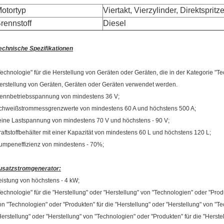
otortyp
Viertakt, Vierzylinder, Direktsprit
rennstoff
Diesel
echnische Spezifikationen
Technologie" für die Herstellung von Geräten oder Geräten, die in der Kategorie "Te
erstellung von Geräten, Geräten oder Geräten verwendet werden.
ennbetriebsspannung von mindestens 36 V;
chweißstrommessgrenzwerte von mindestens 60 A und höchstens 500 A;
eine Lastspannung von mindestens 70 V und höchstens - 90 V;
raftstoffbehälter mit einer Kapazität von mindestens 60 L und höchstens 120 L;
umpeneffizienz von mindestens - 70%;
usatzstromgenerator:
eistung von höchstens - 4 kW;
Technologie" für die "Herstellung" oder "Herstellung" von "Technologien" oder "Produ
on "Technologien" oder "Produkten" für die "Herstellung" oder "Herstellung" von "Te
Herstellung" oder "Herstellung" von "Technologien" oder "Produkten" für die "Herste