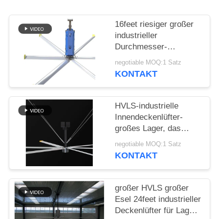
PRIVACY
POLICY
16feet riesiger großer
industrieller
Durchmesser-
Luftkühlungsgroßserienvieh
negotiable MOQ:1 Satz
des Deckenlüfter-5m
KONTAKT
HVLS-industrielle
Innendeckenlüfter-
großes Lager, das
Motor PMSM BLDC
negotiable MOQ:1 Satz
abkühlt
KONTAKT
großer HVLS großer
Esel 24feet industrieller
Deckenlüfter für Lager