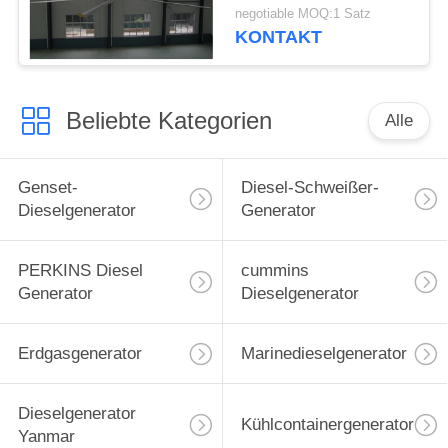
Nord-Motor 1.5kw
negotiable MOQ:1 Satz
KONTAKT
Beliebte Kategorien
Alle
Genset-
Diesel-Schweißer-
Dieselgenerator
Generator
PERKINS Diesel
cummins
Generator
Dieselgenerator
Erdgasgenerator
Marinedieselgenerator
Dieselgenerator
Kühlcontainergenerator
Yanmar