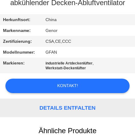
abkühlender Decken-Abluftventilator
TRETEN
SIE
Herkunftsort:
China
MIT
Markenname:
Genor
UNS
Zertifizierung:
CSA,CE,CCC
IN
Modellnummer:
GFAN
VERBINDUNG
Markieren:
,
industrielle Artdeckenlüfter
Werkstatt-Deckenlüfter
FORDERN
KONTAKT!
SIE EIN
ZITAT
DETAILS ENTFALTEN
SITEMAP
Ähnliche Produkte