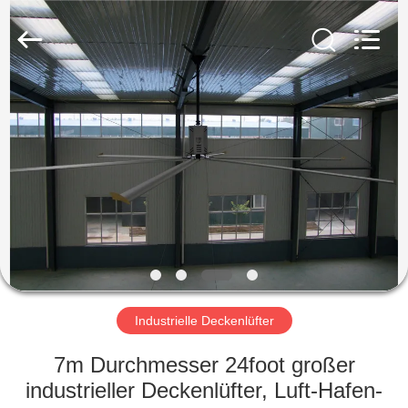
Genor
Power
Equipment
Co.,
Ltd..
All
Rights
Reserved.
HAUS
PRODUKTE
ÜBER
UNS
FABRIK-
AUSFLUG
Industrielle Deckenlüfter
7m Durchmesser 24foot großer
QUALITÄTSKONTROLLE
industrieller Deckenlüfter, Luft-Hafen-