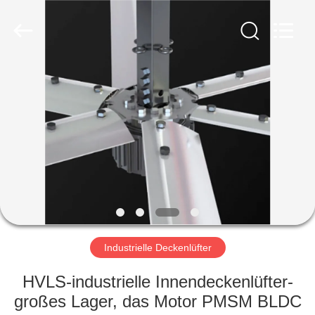
Genor
Power
Equipment
Co.,
Ltd..
All
Rights
Reserved.
HAUS
PRODUKTE
ÜBER
UNS
FABRIK-
AUSFLUG
Industrielle Deckenlüfter
HVLS-industrielle Innendeckenlüfter-
QUALITÄTSKONTROLLE
großes Lager, das Motor PMSM BLDC