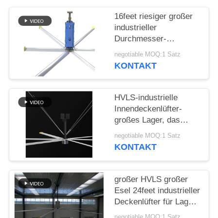
PRIVACY
16feet riesiger großer
POLICY
industrieller
Durchmesser-
Luftkühlungsgroßserienvieh
negotiable MOQ:1 Satz
des Deckenlüfter-5m
KONTAKT
HVLS-industrielle
Innendeckenlüfter-
großes Lager, das
Motor PMSM BLDC
negotiable MOQ:1 Satz
abkühlt
KONTAKT
großer HVLS großer
Esel 24feet industrieller
Deckenlüfter für Lager
Nord-Motor 1.5kw
negotiable MOQ:1 Satz