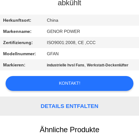
abkühlt
TRETEN
SIE
Herkunftsort:
China
MIT
Markenname:
GENOR POWER
UNS
Zertifizierung:
ISO9001:2008, CE ,CCC
IN
Modellnummer:
GFAN
VERBINDUNG
Markieren:
,
industrielle hvsl Fans
Werkstatt-Deckenlüfter
FORDERN
KONTAKT!
SIE EIN
ZITAT
DETAILS ENTFALTEN
SITEMAP
Ähnliche Produkte