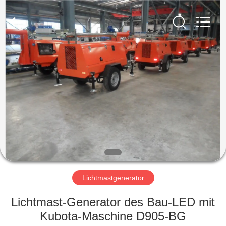
Genor
Power
Equipment
Co.,
Ltd..
All
Rights
Reserved.
HAUS
PRODUKTE
ÜBER
UNS
FABRIK-
AUSFLUG
Lichtmastgenerator
Lichtmast-Generator des Bau-LED mit
QUALITÄTSKONTROLLE
Kubota-Maschine D905-BG