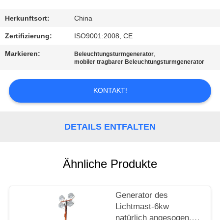
TRETEN
Herkunftsort:
China
SIE
Zertifizierung:
ISO9001:2008, CE
MIT
Markieren:
,
Beleuchtungsturmgenerator
mobiler tragbarer Beleuchtungsturmgenerator
UNS
IN
KONTAKT!
VERBINDUNG
DETAILS ENTFALTEN
FORDERN
SIE EIN
ZITAT
Ähnliche Produkte
SITEMAP
Generator des
Lichtmast-6kw
natürlich angesogen,