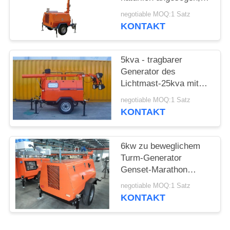
PRIVACY
Generator beleuchtend
negotiable MOQ:1 Satz
POLICY
KONTAKT
5kva - tragbarer
Generator des
Lichtmast-25kva mit
Kubot/Perkins-
negotiable MOQ:1 Satz
Maschine
KONTAKT
6kw zu beweglichem
Turm-Generator
Genset-Marathon
Wechselstrom-
negotiable MOQ:1 Satz
Generator der
KONTAKT
Beleuchtungs-20kw